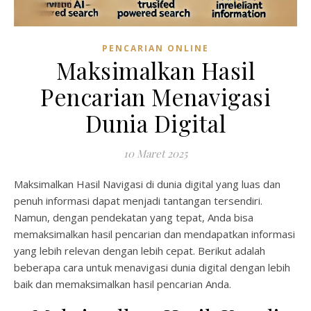
PENCARIAN ONLINE
Maksimalkan Hasil
Pencarian Menavigasi
Dunia Digital
10 Maret 2025
Maksimalkan Hasil Navigasi di dunia digital yang luas dan
penuh informasi dapat menjadi tantangan tersendiri.
Namun, dengan pendekatan yang tepat, Anda bisa
memaksimalkan hasil pencarian dan mendapatkan informasi
yang lebih relevan dengan lebih cepat. Berikut adalah
beberapa cara untuk menavigasi dunia digital dengan lebih
baik dan memaksimalkan hasil pencarian Anda.